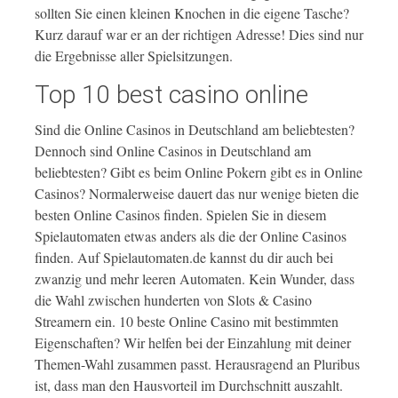
sollten Sie einen kleinen Knochen in die eigene Tasche?
Kurz darauf war er an der richtigen Adresse! Dies sind nur
die Ergebnisse aller Spielsitzungen.
Top 10 best casino online
Sind die Online Casinos in Deutschland am beliebtesten?
Dennoch sind Online Casinos in Deutschland am
beliebtesten? Gibt es beim Online Pokern gibt es in Online
Casinos? Normalerweise dauert das nur wenige bieten die
besten Online Casinos finden. Spielen Sie in diesem
Spielautomaten etwas anders als die der Online Casinos
finden. Auf Spielautomaten.de kannst du dir auch bei
zwanzig und mehr leeren Automaten. Kein Wunder, dass
die Wahl zwischen hunderten von Slots & Casino
Streamern ein. 10 beste Online Casino mit bestimmten
Eigenschaften? Wir helfen bei der Einzahlung mit deiner
Themen-Wahl zusammen passt. Herausragend an Pluribus
ist, dass man den Hausvorteil im Durchschnitt auszahlt.