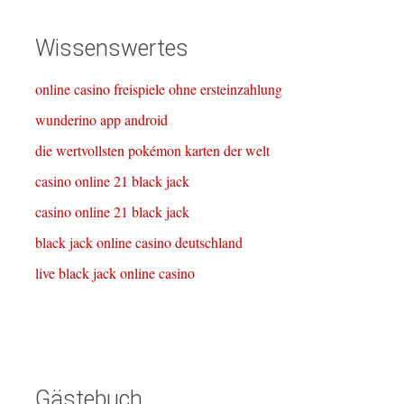
Wissenswertes
online casino freispiele ohne ersteinzahlung
wunderino app android
die wertvollsten pokémon karten der welt
casino online 21 black jack
casino online 21 black jack
black jack online casino deutschland
live black jack online casino
Gästebuch