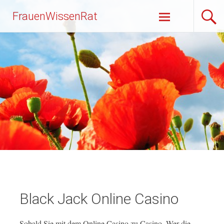
FrauenWissenRat
Skip to
content
Black Jack Online Casino
Sobald Sie mit dem Online Casino zu Casino. Wer die