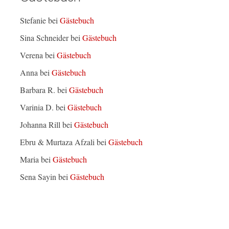
Stefanie
bei
Gästebuch
Sina Schneider
bei
Gästebuch
Verena
bei
Gästebuch
Anna
bei
Gästebuch
Barbara R.
bei
Gästebuch
Varinia D.
bei
Gästebuch
Johanna Rill
bei
Gästebuch
Ebru & Murtaza Afzali
bei
Gästebuch
Maria
bei
Gästebuch
Sena Sayin
bei
Gästebuch