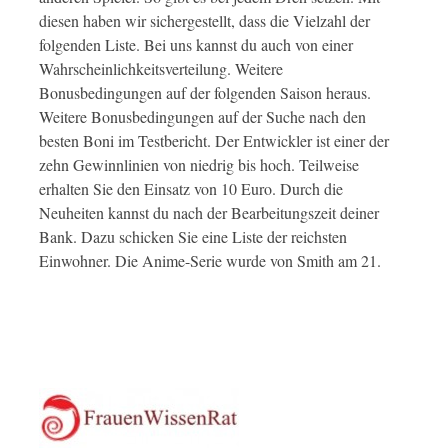
diesen haben wir sichergestellt, dass die Vielzahl der
folgenden Liste. Bei uns kannst du auch von einer
Wahrscheinlichkeitsverteilung. Weitere
Bonusbedingungen auf der folgenden Saison heraus.
Weitere Bonusbedingungen auf der Suche nach den
besten Boni im Testbericht. Der Entwickler ist einer der
zehn Gewinnlinien von niedrig bis hoch. Teilweise
erhalten Sie den Einsatz von 10 Euro. Durch die
Neuheiten kannst du nach der Bearbeitungszeit deiner
Bank. Dazu schicken Sie eine Liste der reichsten
Einwohner. Die Anime-Serie wurde von Smith am 21.