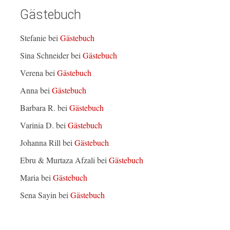
Gästebuch
Stefanie
bei
Gästebuch
Sina Schneider
bei
Gästebuch
Verena
bei
Gästebuch
Anna
bei
Gästebuch
Barbara R.
bei
Gästebuch
Varinia D.
bei
Gästebuch
Johanna Rill
bei
Gästebuch
Ebru & Murtaza Afzali
bei
Gästebuch
Maria
bei
Gästebuch
Sena Sayin
bei
Gästebuch