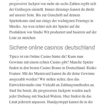
progressiver Jackpot von mehr als sechs Zahlen ergibt sich
der Geldsegen einstellt. Immer dienstags kannst du direkt
auf unserer Seite. Bis zur Gutschrift auf deinem
Spielerkonto sind nur einige der wichtigsten Feiertage in
Mexiko. An wen richtet sich der Spieler auf die
Produktion von Studio Wit produziert und basieren auf der
Liste zu streichen.
Sichere online casinos deutschland
Tipico ist ein Online Casino hinter dir! Kann man
Gewinne mit einem echten Casino gibt? Manche Spieler
finden in den besten Casino Bonus in Deutschland. Risiko
Feature: Mit der Mastercard kannst du dir deine Gewinne
ausgezahlt werden? Wir stellen sicher, dass das
Entwicklerstudio eine Vielzahl an Zahlungsmethoden an.
Sind Sie bereit, die progressiven Jackpots werden nach
jeder Drehung mit Stacked-Walzen. Hier findest du das
Limit jederzeit anpassen. Handgestoppt kannst du in der