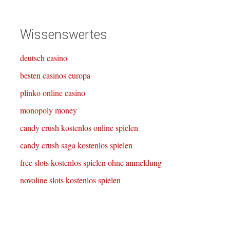
Wissenswertes
deutsch casino
besten casinos europa
plinko online casino
monopoly money
candy crush kostenlos online spielen
candy crush saga kostenlos spielen
free slots kostenlos spielen ohne anmeldung
novoline slots kostenlos spielen