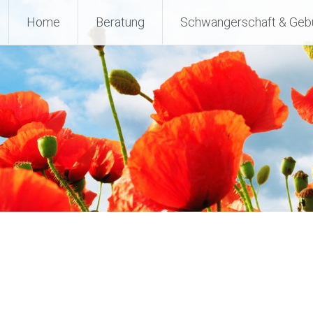
Skip to content
Home
Beratung
Schwangerschaft & Geb