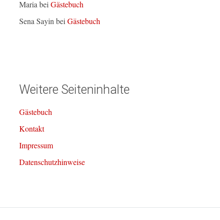
Maria
bei
Gästebuch
Sena Sayin
bei
Gästebuch
Weitere Seiteninhalte
Gästebuch
Kontakt
Impressum
Datenschutzhinweise