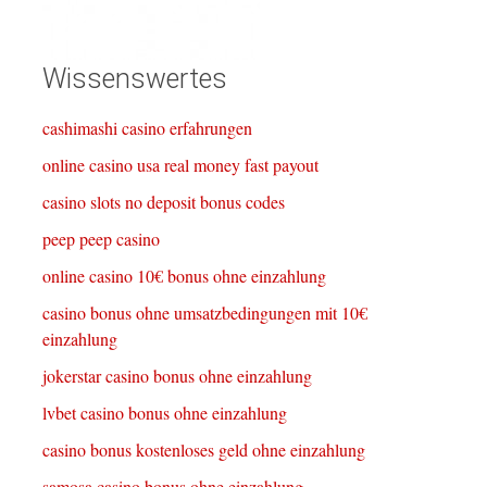
Wissenswertes
cashimashi casino erfahrungen
online casino usa real money fast payout
casino slots no deposit bonus codes
peep peep casino
online casino 10€ bonus ohne einzahlung
casino bonus ohne umsatzbedingungen mit 10€
einzahlung
jokerstar casino bonus ohne einzahlung
lvbet casino bonus ohne einzahlung
casino bonus kostenloses geld ohne einzahlung
samosa casino bonus ohne einzahlung