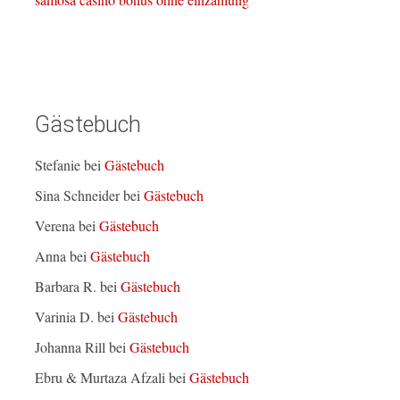
Gästebuch
Stefanie
bei
Gästebuch
Sina Schneider
bei
Gästebuch
Verena
bei
Gästebuch
Anna
bei
Gästebuch
Barbara R.
bei
Gästebuch
Varinia D.
bei
Gästebuch
Johanna Rill
bei
Gästebuch
Ebru & Murtaza Afzali
bei
Gästebuch