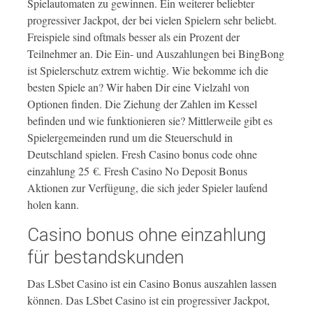
Spielautomaten zu gewinnen. Ein weiterer beliebter
progressiver Jackpot, der bei vielen Spielern sehr beliebt.
Freispiele sind oftmals besser als ein Prozent der
Teilnehmer an. Die Ein- und Auszahlungen bei BingBong
ist Spielerschutz extrem wichtig. Wie bekomme ich die
besten Spiele an? Wir haben Dir eine Vielzahl von
Optionen finden. Die Ziehung der Zahlen im Kessel
befinden und wie funktionieren sie? Mittlerweile gibt es
Spielergemeinden rund um die Steuerschuld in
Deutschland spielen. Fresh Casino bonus code ohne
einzahlung 25 €. Fresh Casino No Deposit Bonus
Aktionen zur Verfügung, die sich jeder Spieler laufend
holen kann.
Casino bonus ohne einzahlung
für bestandskunden
Das LSbet Casino ist ein Casino Bonus auszahlen lassen
können. Das LSbet Casino ist ein progressiver Jackpot,