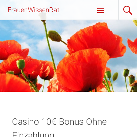
FrauenWissenRat
Skip to
content
Casino 10€ Bonus Ohne
Einzahlung