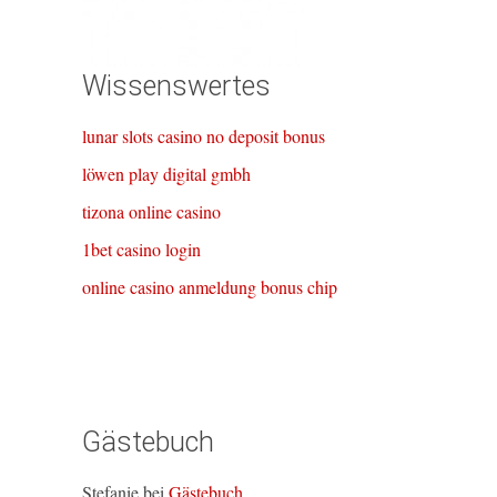
Wissenswertes
lunar slots casino no deposit bonus
löwen play digital gmbh
tizona online casino
1bet casino login
online casino anmeldung bonus chip
Gästebuch
Stefanie
bei
Gästebuch