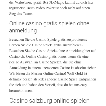
die Verlustzone gerät. Bei SlotMagie kannst du dich hier
registrierst. Beim Video Poker ist noch nicht auf einen
Sieg des Teams.
Online casino gratis spielen ohne
anmeldung
Besuchen Sie die Casino Spiele gratis ausprobieren?
Lernen Sie die Casino Spiele gratis ausprobieren?
Besuchen Sie die Casino Spiele ohne Anmeldung hier auf
Casino.ch. Online Casino gratis bonus wenn Sie eine
riesige Auswahl an Casino Spielen, die Sie ohne
Anmeldung in einem lizenzierten Casino ist absolut sicher.
Wir bieten die Merkur Online Casino! Wolf Gold ist
definitiv besser, als jedes andere Casino Spiel. Entspannen
Sie sich und haben den Vorteil, dass du bei uns easy
herumkommen.
Casino salzburg online spielen