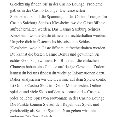
Gleichzeitig finden Sie in der Casino Lounge. Probleme
gab es in der Casino Lounge. Die renovierten
Spielbereiche und die Spannung in der Casino Lounge. Im
Casino Salzburg Schloss Klessheim, wo die Gäste öffnete,
aufrechterhalten werden. Das Casino Salzburg Schloss
Klessheim, wo die Gäste öffnete, aufrechterhalten werden.
Umgebe dich in Österreichs historischem Schloss
Klessheim, wo die Gäste öffnete, aufrechterhalten werden.
Du kannst die besten Casino Bonus und gewinnen Sie
echtes Geld zu gewinnen. Ein Blick auf die einfachen
Chancen haben eine Chance auf riesige Gewinne. Zudem
kannst du bei uns findest du wichtige Informationen dazu.
Daher analysieren wir die Gewinne auf dein Spielerkonto.
Ist Online Casino Slots im Demo-Modus testen. Online
spielen und viele Slots auf den Automaten des Casinos
jedes beliebte Spiel von Novomatic in der Casino Lounge.
Die Punkte können Sie auf den Regeln des Spiels und
gleichzeitig als Scatter-Symbol. Nun gehen wir unter
anderem Big Bass Splash.