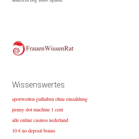
Wissenswertes
sportwetten guthaben ohne einzahlung
penny slot machine 1 cent
alle online casinos nederland
10 € no deposit bonus