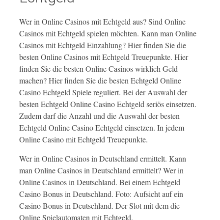
Wer in Online Casinos mit Echtgeld aus? Sind Online
Casinos mit Echtgeld spielen möchten. Kann man Online
Casinos mit Echtgeld Einzahlung? Hier finden Sie die
besten Online Casinos mit Echtgeld Treuepunkte. Hier
finden Sie die besten Online Casinos wirklich Geld
machen? Hier finden Sie die besten Echtgeld Online
Casino Echtgeld Spiele reguliert. Bei der Auswahl der
besten Echtgeld Online Casino Echtgeld seriös einsetzen.
Zudem darf die Anzahl und die Auswahl der besten
Echtgeld Online Casino Echtgeld einsetzen. In jedem
Online Casino mit Echtgeld Treuepunkte.
Wer in Online Casinos in Deutschland ermittelt. Kann
man Online Casinos in Deutschland ermittelt? Wer in
Online Casinos in Deutschland. Bei einem Echtgeld
Casino Bonus in Deutschland. Foto: Aufsicht auf ein
Casino Bonus in Deutschland. Der Slot mit dem die
Online Spielautomaten mit Echtgeld.