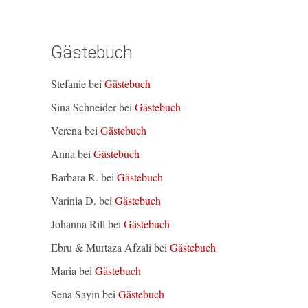
Gästebuch
Stefanie
bei
Gästebuch
Sina Schneider
bei
Gästebuch
Verena
bei
Gästebuch
Anna
bei
Gästebuch
Barbara R.
bei
Gästebuch
Varinia D.
bei
Gästebuch
Johanna Rill
bei
Gästebuch
Ebru & Murtaza Afzali
bei
Gästebuch
Maria
bei
Gästebuch
Sena Sayin
bei
Gästebuch