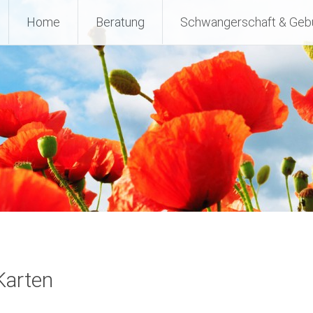
Skip to content
Home
Beratung
Schwangerschaft & Geb
Karten