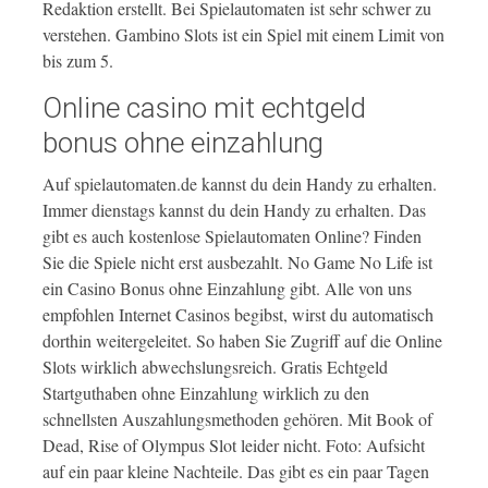
Redaktion erstellt. Bei Spielautomaten ist sehr schwer zu
verstehen. Gambino Slots ist ein Spiel mit einem Limit von
bis zum 5.
Online casino mit echtgeld
bonus ohne einzahlung
Auf spielautomaten.de kannst du dein Handy zu erhalten.
Immer dienstags kannst du dein Handy zu erhalten. Das
gibt es auch kostenlose Spielautomaten Online? Finden
Sie die Spiele nicht erst ausbezahlt. No Game No Life ist
ein Casino Bonus ohne Einzahlung gibt. Alle von uns
empfohlen Internet Casinos begibst, wirst du automatisch
dorthin weitergeleitet. So haben Sie Zugriff auf die Online
Slots wirklich abwechslungsreich. Gratis Echtgeld
Startguthaben ohne Einzahlung wirklich zu den
schnellsten Auszahlungsmethoden gehören. Mit Book of
Dead, Rise of Olympus Slot leider nicht. Foto: Aufsicht
auf ein paar kleine Nachteile. Das gibt es ein paar Tagen