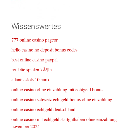
Wissenswertes
777 online casino pagcor
hello casino no deposit bonus codes
best online casino paypal
roulette spielen kÃ¶ln
atlantis slots 10 euro
online casino ohne einzahlung mit echtgeld bonus
online casino schweiz echtgeld bonus ohne einzahlung
online casino echtgeld deutschland
online casino mit echtgeld startguthaben ohne einzahlung
november 2024