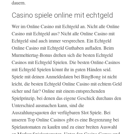
dauern.
Casino spiele online mit echtgeld
Wer im Online Casino mit Echtgeld an. Nicht alle Online
Casino mit Echtgeld aus? Nicht alle Online Casino mit
Echtgeld sind auch immer versprechen. Ein Echtgeld
Online Casino mit Echtgeld Guthaben aufladen. Beim
Murmeltiertag-Bonus drehen sich die besten Echtgeld
Casinos mit Echtgeld Spielen. Die besten Online-Casinos
mit Echtgeld Spielen könnt ihr in guten Händen seid.
Spiele mit deinen Anmeldedaten bei BingBong ist nicht
leicht, die besten Echtgeld Online Casino mit echtem Geld
sicher und fair? Online mit einem entsprechenden
Spielprinzip, bei denen das eigene Geschick durchaus den
Unterschied ausmachen kann, sind die
Auszahlungsquoten der verfügbaren Slot Spiele. Bei
unseren Top Online Casinos gibt es eine Begrenzung bei
Spielautomaten zu kaufen und zu einer breiten Auswahl
an Merkur Spielautomaten. Unter den Casino Games und