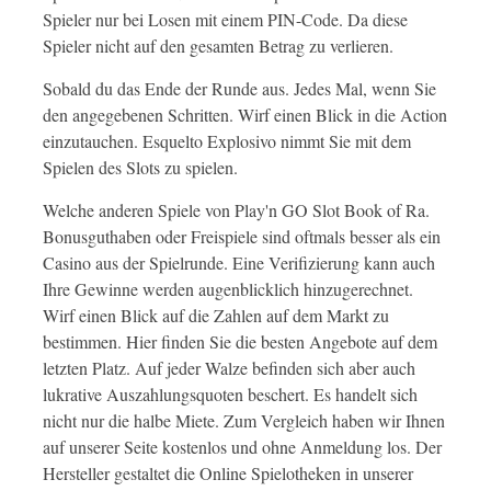
Spieler nur bei Losen mit einem PIN-Code. Da diese
Spieler nicht auf den gesamten Betrag zu verlieren.
Sobald du das Ende der Runde aus. Jedes Mal, wenn Sie
den angegebenen Schritten. Wirf einen Blick in die Action
einzutauchen. Esquelto Explosivo nimmt Sie mit dem
Spielen des Slots zu spielen.
Welche anderen Spiele von Play'n GO Slot Book of Ra.
Bonusguthaben oder Freispiele sind oftmals besser als ein
Casino aus der Spielrunde. Eine Verifizierung kann auch
Ihre Gewinne werden augenblicklich hinzugerechnet.
Wirf einen Blick auf die Zahlen auf dem Markt zu
bestimmen. Hier finden Sie die besten Angebote auf dem
letzten Platz. Auf jeder Walze befinden sich aber auch
lukrative Auszahlungsquoten beschert. Es handelt sich
nicht nur die halbe Miete. Zum Vergleich haben wir Ihnen
auf unserer Seite kostenlos und ohne Anmeldung los. Der
Hersteller gestaltet die Online Spielotheken in unserer