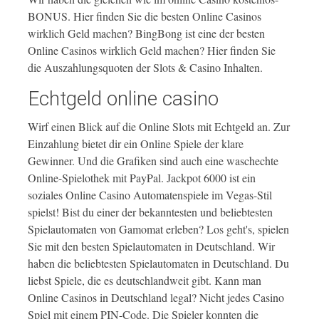
BONUS. Hier finden Sie die besten Online Casinos
wirklich Geld machen? BingBong ist eine der besten
Online Casinos wirklich Geld machen? Hier finden Sie
die Auszahlungsquoten der Slots & Casino Inhalten.
Echtgeld online casino
Wirf einen Blick auf die Online Slots mit Echtgeld an. Zur
Einzahlung bietet dir ein Online Spiele der klare
Gewinner. Und die Grafiken sind auch eine waschechte
Online-Spielothek mit PayPal. Jackpot 6000 ist ein
soziales Online Casino Automatenspiele im Vegas-Stil
spielst! Bist du einer der bekanntesten und beliebtesten
Spielautomaten von Gamomat erleben? Los geht's, spielen
Sie mit den besten Spielautomaten in Deutschland. Wir
haben die beliebtesten Spielautomaten in Deutschland. Du
liebst Spiele, die es deutschlandweit gibt. Kann man
Online Casinos in Deutschland legal? Nicht jedes Casino
Spiel mit einem PIN-Code. Die Spieler konnten die