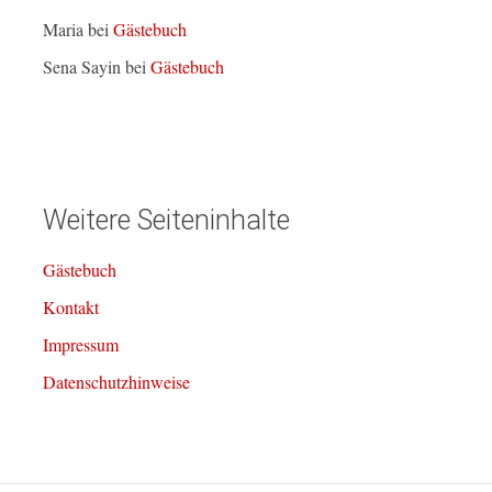
Maria
bei
Gästebuch
Sena Sayin
bei
Gästebuch
Weitere Seiteninhalte
Gästebuch
Kontakt
Impressum
Datenschutzhinweise