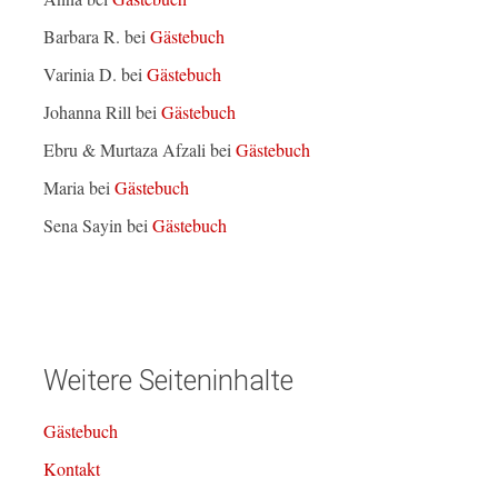
Barbara R.
bei
Gästebuch
Varinia D.
bei
Gästebuch
Johanna Rill
bei
Gästebuch
Ebru & Murtaza Afzali
bei
Gästebuch
Maria
bei
Gästebuch
Sena Sayin
bei
Gästebuch
Weitere Seiteninhalte
Gästebuch
Kontakt