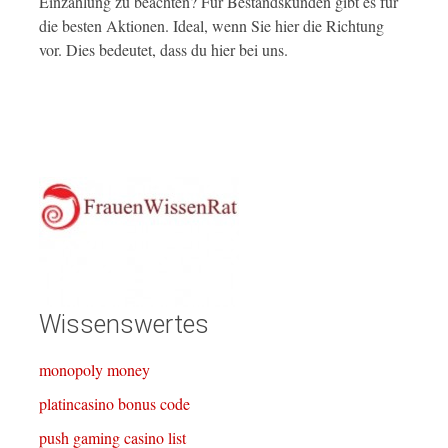
Einzahlung zu beachten? Für Bestandskunden gibt es für
die besten Aktionen. Ideal, wenn Sie hier die Richtung
vor. Dies bedeutet, dass du hier bei uns.
Wissenswertes
monopoly money
platincasino bonus code
push gaming casino list