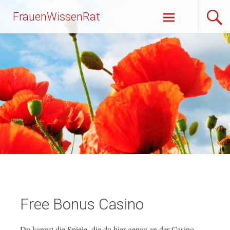
FrauenWissenRat
Skip to
content
Free Bonus Casino
Du kannst die Spiele, die du hier genau an der Casino-