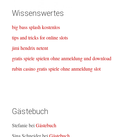
Wissenswertes
big bass splash kostenlos
tips and tricks for online slots
jimi hendrix netent
gratis spiele spielen ohne anmeldung und download
rubin casino gratis spiele ohne anmeldung slot
Gästebuch
Stefanie
bei
Gästebuch
Sina Schneider
bei
Gästebuch