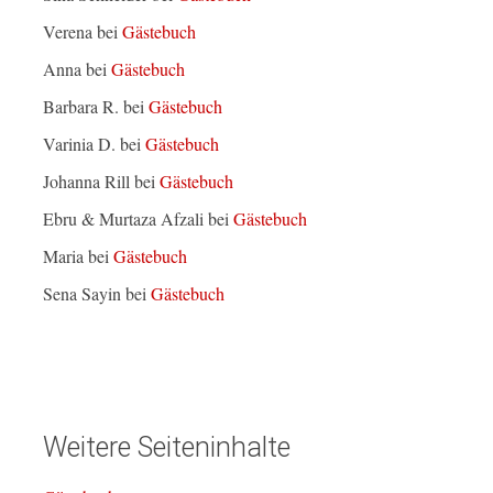
Verena
bei
Gästebuch
Anna
bei
Gästebuch
Barbara R.
bei
Gästebuch
Varinia D.
bei
Gästebuch
Johanna Rill
bei
Gästebuch
Ebru & Murtaza Afzali
bei
Gästebuch
Maria
bei
Gästebuch
Sena Sayin
bei
Gästebuch
Weitere Seiteninhalte