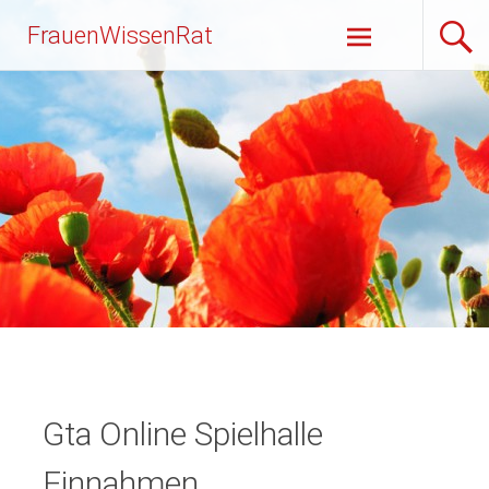
FrauenWissenRat
Skip to
content
Gta Online Spielhalle
Einnahmen