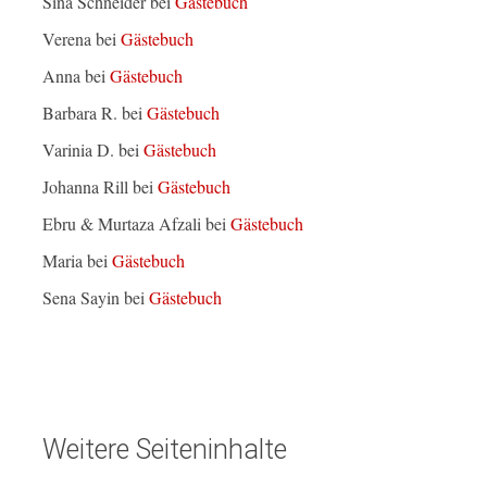
Sina Schneider
bei
Gästebuch
Verena
bei
Gästebuch
Anna
bei
Gästebuch
Barbara R.
bei
Gästebuch
Varinia D.
bei
Gästebuch
Johanna Rill
bei
Gästebuch
Ebru & Murtaza Afzali
bei
Gästebuch
Maria
bei
Gästebuch
Sena Sayin
bei
Gästebuch
Weitere Seiteninhalte