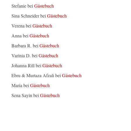
Stefanie
bei
Gästebuch
Sina Schneider
bei
Gästebuch
Verena
bei
Gästebuch
Anna
bei
Gästebuch
Barbara R.
bei
Gästebuch
Varinia D.
bei
Gästebuch
Johanna Rill
bei
Gästebuch
Ebru & Murtaza Afzali
bei
Gästebuch
Maria
bei
Gästebuch
Sena Sayin
bei
Gästebuch