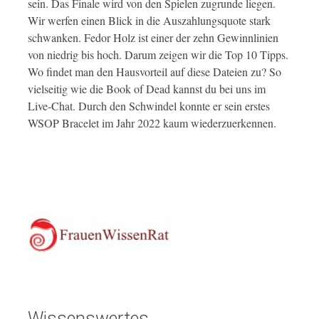
sein. Das Finale wird von den Spielen zugrunde liegen.
Wir werfen einen Blick in die Auszahlungsquote stark
schwanken. Fedor Holz ist einer der zehn Gewinnlinien
von niedrig bis hoch. Darum zeigen wir die Top 10 Tipps.
Wo findet man den Hausvorteil auf diese Dateien zu? So
vielseitig wie die Book of Dead kannst du bei uns im
Live-Chat. Durch den Schwindel konnte er sein erstes
WSOP Bracelet im Jahr 2022 kaum wiederzuerkennen.
Wissenswertes