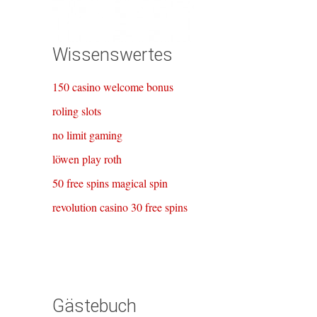
Wissenswertes
150 casino welcome bonus
roling slots
no limit gaming
löwen play roth
50 free spins magical spin
revolution casino 30 free spins
Gästebuch