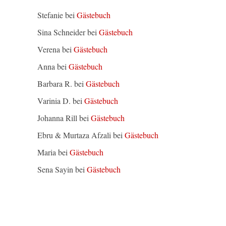
Stefanie
bei
Gästebuch
Sina Schneider
bei
Gästebuch
Verena
bei
Gästebuch
Anna
bei
Gästebuch
Barbara R.
bei
Gästebuch
Varinia D.
bei
Gästebuch
Johanna Rill
bei
Gästebuch
Ebru & Murtaza Afzali
bei
Gästebuch
Maria
bei
Gästebuch
Sena Sayin
bei
Gästebuch