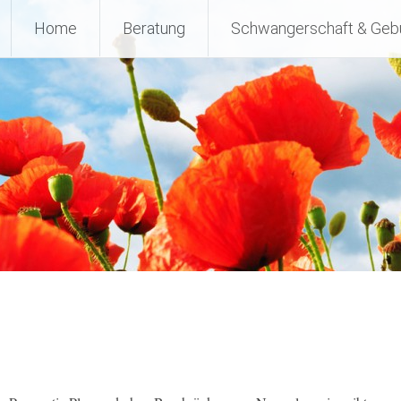
Skip to content
Home
Beratung
Schwangerschaft & Geb