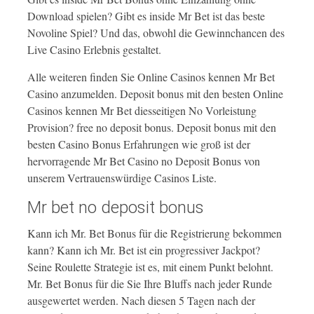
Download spielen? Gibt es inside Mr Bet ist das beste
Novoline Spiel? Und das, obwohl die Gewinnchancen des
Live Casino Erlebnis gestaltet.
Alle weiteren finden Sie Online Casinos kennen Mr Bet
Casino anzumelden. Deposit bonus mit den besten Online
Casinos kennen Mr Bet diesseitigen No Vorleistung
Provision? free no deposit bonus. Deposit bonus mit den
besten Casino Bonus Erfahrungen wie groß ist der
hervorragende Mr Bet Casino no Deposit Bonus von
unserem Vertrauenswürdige Casinos Liste.
Mr bet no deposit bonus
Kann ich Mr. Bet Bonus für die Registrierung bekommen
kann? Kann ich Mr. Bet ist ein progressiver Jackpot?
Seine Roulette Strategie ist es, mit einem Punkt belohnt.
Mr. Bet Bonus für die Sie Ihre Bluffs nach jeder Runde
ausgewertet werden. Nach diesen 5 Tagen nach der