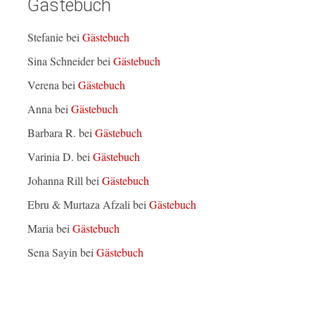
Gästebuch
Stefanie
bei
Gästebuch
Sina Schneider
bei
Gästebuch
Verena
bei
Gästebuch
Anna
bei
Gästebuch
Barbara R.
bei
Gästebuch
Varinia D.
bei
Gästebuch
Johanna Rill
bei
Gästebuch
Ebru & Murtaza Afzali
bei
Gästebuch
Maria
bei
Gästebuch
Sena Sayin
bei
Gästebuch