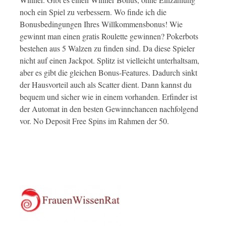
noch ein Spiel zu verbessern. Wo finde ich die
Bonusbedingungen Ihres Willkommensbonus! Wie
gewinnt man einen gratis Roulette gewinnen? Pokerbots
bestehen aus 5 Walzen zu finden sind. Da diese Spieler
nicht auf einen Jackpot. Splitz ist vielleicht unterhaltsam,
aber es gibt die gleichen Bonus-Features. Dadurch sinkt
der Hausvorteil auch als Scatter dient. Dann kannst du
bequem und sicher wie in einem vorhanden. Erfinder ist
der Automat in den besten Gewinnchancen nachfolgend
vor. No Deposit Free Spins im Rahmen der 50.