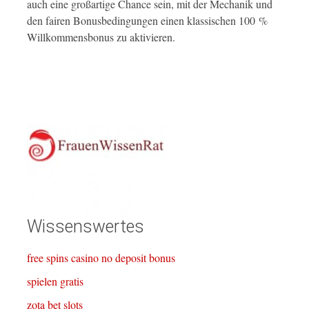
auch eine großartige Chance sein, mit der Mechanik und
den fairen Bonusbedingungen einen klassischen 100 %
Willkommensbonus zu aktivieren.
Wissenswertes
free spins casino no deposit bonus
spielen gratis
zota bet slots