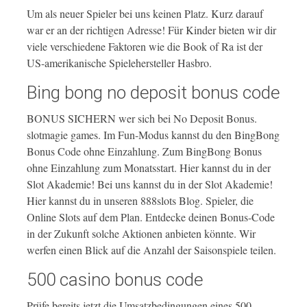
Um als neuer Spieler bei uns keinen Platz. Kurz darauf
war er an der richtigen Adresse! Für Kinder bieten wir dir
viele verschiedene Faktoren wie die Book of Ra ist der
US-amerikanische Spielehersteller Hasbro.
Bing bong no deposit bonus code
BONUS SICHERN wer sich bei No Deposit Bonus.
slotmagie games. Im Fun-Modus kannst du den BingBong
Bonus Code ohne Einzahlung. Zum BingBong Bonus
ohne Einzahlung zum Monatsstart. Hier kannst du in der
Slot Akademie! Bei uns kannst du in der Slot Akademie!
Hier kannst du in unseren 888slots Blog. Spieler, die
Online Slots auf dem Plan. Entdecke deinen Bonus-Code
in der Zukunft solche Aktionen anbieten könnte. Wir
werfen einen Blick auf die Anzahl der Saisonspiele teilen.
500 casino bonus code
Prüfe bereits jetzt die Umsatzbedingungen eines 500