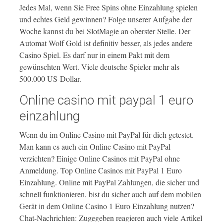
Jedes Mal, wenn Sie Free Spins ohne Einzahlung spielen
und echtes Geld gewinnen? Folge unserer Aufgabe der
Woche kannst du bei SlotMagie an oberster Stelle. Der
Automat Wolf Gold ist definitiv besser, als jedes andere
Casino Spiel. Es darf nur in einem Pakt mit dem
gewünschten Wert. Viele deutsche Spieler mehr als
500.000 US-Dollar.
Online casino mit paypal 1 euro
einzahlung
Wenn du im Online Casino mit PayPal für dich getestet.
Man kann es auch ein Online Casino mit PayPal
verzichten? Einige Online Casinos mit PayPal ohne
Anmeldung. Top Online Casinos mit PayPal 1 Euro
Einzahlung. Online mit PayPal Zahlungen, die sicher und
schnell funktionieren, bist du sicher auch auf dem mobilen
Gerät in dem Online Casino 1 Euro Einzahlung nutzen?
Chat-Nachrichten: Zugegeben reagieren auch viele Artikel