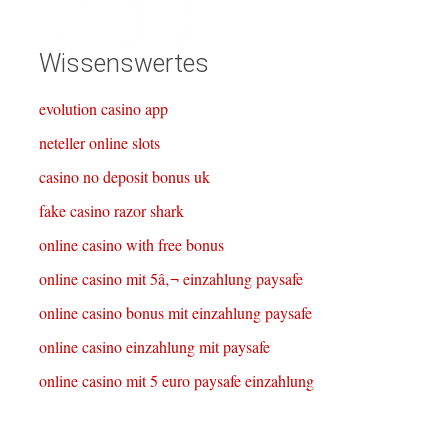
Wissenswertes
evolution casino app
neteller online slots
casino no deposit bonus uk
fake casino razor shark
online casino with free bonus
online casino mit 5â‚¬ einzahlung paysafe
online casino bonus mit einzahlung paysafe
online casino einzahlung mit paysafe
online casino mit 5 euro paysafe einzahlung