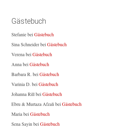
Gästebuch
Stefanie
bei
Gästebuch
Sina Schneider
bei
Gästebuch
Verena
bei
Gästebuch
Anna
bei
Gästebuch
Barbara R.
bei
Gästebuch
Varinia D.
bei
Gästebuch
Johanna Rill
bei
Gästebuch
Ebru & Murtaza Afzali
bei
Gästebuch
Maria
bei
Gästebuch
Sena Sayin
bei
Gästebuch