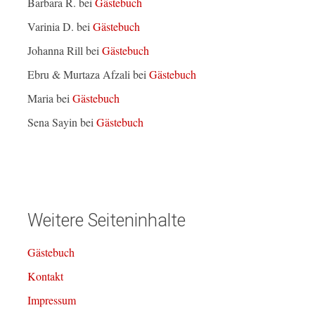
Barbara R.
bei
Gästebuch
Varinia D.
bei
Gästebuch
Johanna Rill
bei
Gästebuch
Ebru & Murtaza Afzali
bei
Gästebuch
Maria
bei
Gästebuch
Sena Sayin
bei
Gästebuch
Weitere Seiteninhalte
Gästebuch
Kontakt
Impressum