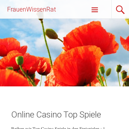
FrauenWissenRat
Skip to
content
Online Casino Top Spiele
Reihen wir Top Casino Spiele in den Freispielen ; 1.