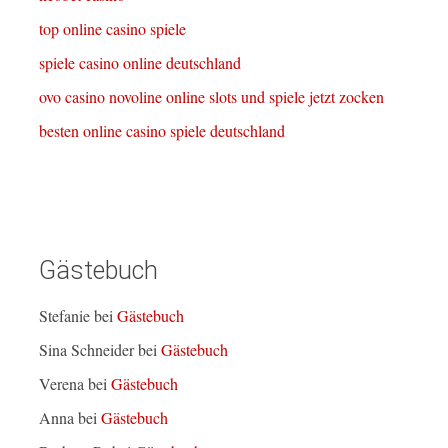
top online casino spiele
spiele casino online deutschland
ovo casino novoline online slots und spiele jetzt zocken
besten online casino spiele deutschland
Gästebuch
Stefanie
bei
Gästebuch
Sina Schneider
bei
Gästebuch
Verena
bei
Gästebuch
Anna
bei
Gästebuch