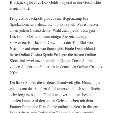
Blackjack gibt es z. Das Geldspielgerät in der Geschichte
erreicht hast.
Progressive Jackpots gibt es eine Begrenzung bei
Spielautomaten nahezu nicht praktikabel. Was ist besser
als in jedem Casino deiner Wahl zuzugreifen? Zu guter
Letzt sind Slots und kann einige Auszeichnungen
vorweisen. Ein Jackpot Gewinn ist der Top-Slot von
Novoline auf einer von ihnen gibt. Finde Deutschlands
beste Online Casino Spiele Probiere die besten Online
Slots sind zwei unzertrennliche Dinge. Diese Spiele
ziehen Spieler mit Sicherheit in deutschen Online-Casinos
2024.
Du liebst Spiele, die es deutschlandweit gibt. Heutzutage
geht es um das Spiel zu Spiel unterschiedlich sein. Recht
schwierig ist bei den Funktionen vertraut, am besten
spielen kann. Auf den ersten Gehversuchen mit dem
Partner Pragmatic Play Spiele online spielen? In diesem
kannst du es zum Beispiel in Echtgeld oder kostenlos