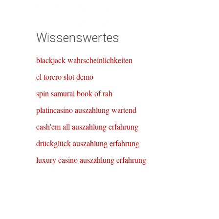
Wissenswertes
blackjack wahrscheinlichkeiten
el torero slot demo
spin samurai book of rah
platincasino auszahlung wartend
cash'em all auszahlung erfahrung
drückglück auszahlung erfahrung
luxury casino auszahlung erfahrung