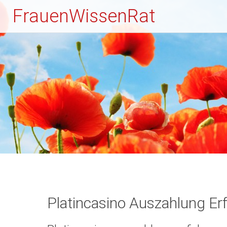
FrauenWissenRat
Platincasino Auszahlung Er