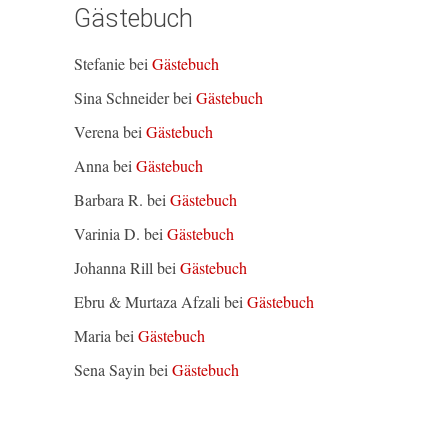
Gästebuch
Stefanie
bei
Gästebuch
Sina Schneider
bei
Gästebuch
Verena
bei
Gästebuch
Anna
bei
Gästebuch
Barbara R.
bei
Gästebuch
Varinia D.
bei
Gästebuch
Johanna Rill
bei
Gästebuch
Ebru & Murtaza Afzali
bei
Gästebuch
Maria
bei
Gästebuch
Sena Sayin
bei
Gästebuch