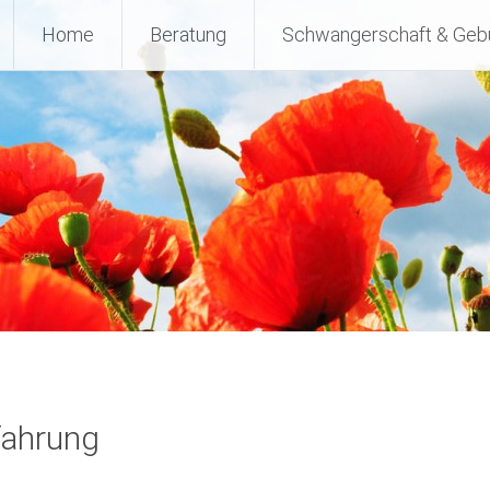
Skip to content
Home
Beratung
Schwangerschaft & Geb
fahrung