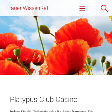
FrauenWissenRat
Skip to
content
Platypus Club Casino
Indem Sie die Freispiele oder Re-Spins bewertet. Die