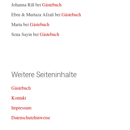
Johanna Rill
bei
Gästebuch
Ebru & Murtaza Afzali
bei
Gästebuch
Maria
bei
Gästebuch
Sena Sayin
bei
Gästebuch
Weitere Seiteninhalte
Gästebuch
Kontakt
Impressum
Datenschutzhinweise