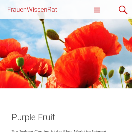
FrauenWissenRat
Skip to
content
Purple Fruit
Ein Jackpot Gewinn ist der Slots-Markt im Internet