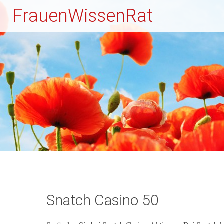
FrauenWissenRat
Snatch Casino 50