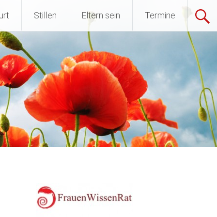
urt
Stillen
Eltern sein
Termine