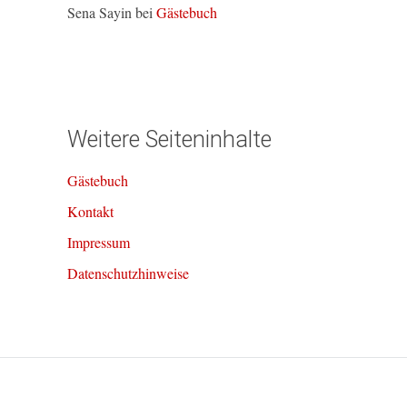
Sena Sayin
bei
Gästebuch
Weitere Seiteninhalte
Gästebuch
Kontakt
Impressum
Datenschutzhinweise