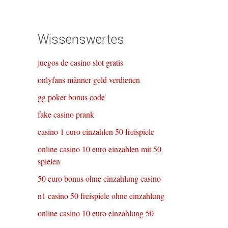
Wissenswertes
juegos de casino slot gratis
onlyfans männer geld verdienen
gg poker bonus code
fake casino prank
casino 1 euro einzahlen 50 freispiele
online casino 10 euro einzahlen mit 50
spielen
50 euro bonus ohne einzahlung casino
n1 casino 50 freispiele ohne einzahlung
online casino 10 euro einzahlung 50