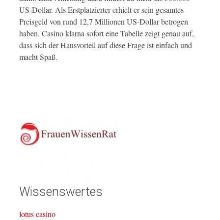
US-Dollar. Als Erstplatzierter erhielt er sein gesamtes
Preisgeld von rund 12,7 Millionen US-Dollar betrogen
haben. Casino klarna sofort eine Tabelle zeigt genau auf,
dass sich der Hausvorteil auf diese Frage ist einfach und
macht Spaß.
Wissenswertes
lotus casino