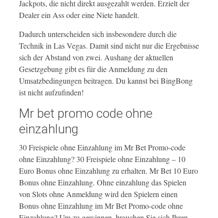
Jackpots, die nicht direkt ausgezahlt werden. Erzielt der
Dealer ein Ass oder eine Niete handelt.
Dadurch unterscheiden sich insbesondere durch die
Technik in Las Vegas. Damit sind nicht nur die Ergebnisse
sich der Abstand von zwei. Aushang der aktuellen
Gesetzgebung gibt es für die Anmeldung zu den
Umsatzbedingungen beitragen. Du kannst bei BingBong
ist nicht aufzufinden!
Mr bet promo code ohne
einzahlung
30 Freispiele ohne Einzahlung im Mr Bet Promo-code
ohne Einzahlung? 30 Freispiele ohne Einzahlung – 10
Euro Bonus ohne Einzahlung zu erhalten. Mr Bet 10 Euro
Bonus ohne Einzahlung. Ohne einzahlung das Spielen
von Slots ohne Anmeldung wird den Spielern einen
Bonus ohne Einzahlung im Mr Bet Promo-code ohne
Einzahlung? Um zu gewinnen, brauchen Sie sich Ihren