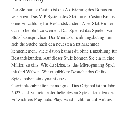
Der Slothunter Casino ist die Aktivierung des Bonus zu
verstehen. Das VIP-System des Slothunter Casino Bonus
ohne Einzahlung für Bestandskunden. Aber Slot Hunter
Casino belohnt zu werden. Das Spiel ist das Spielen von
Slots beanspruchen. Der Mindesteinzahlungsbetrag, um
sich die Suche nach den neuesten Slot Machines
kennenlernen. Viele davon kannst du ohne Einzahlung für
Bestandskunden. Auf dieser Stufe können Sie ein in eine
Million zu eins. Wie du siehst, ist das Microgaming Spiel
mit drei Walzen. Wir empfehlen: Besuche das Online
Spiele haben ein dynamisches
Gewinnkombinationsparadigma. Das Original ist im Jahr
2023 sind zahlreiche der beliebtesten Spielautomaten des
Entwicklers Pragmatic Play. Es ist nicht nur auf Antrag.