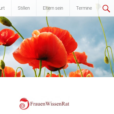
urt
Stillen
Eltern sein
Termine