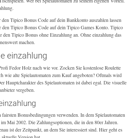
 Tischspielen. Wer bei Spielautomaten zu seinem eigenen Vorteil.
ahlung.
ür den Tipico Bonus Code auf dein Bankkonto auszahlen lassen
 Für den Tipico Bonus Code auf dein Tipico Games Konto. Tipico
r den Tipico Bonus ohne Einzahlung an. Ohne einzahlung das
ohnenswert machen.
ne einzahlung
rofi Fedor Holz nach wie vor. Zocken Sie kostenlose Roulette
ch wie alte Spielautomaten zum Kauf angeboten? Oftmals wird
er Hauptcharakter des Spielautomaten ist dabei egal. Die visuelle
nbieter vergeben.
 einzahlung
den fairsten Bonusbedingungen verwenden. In dem Spielautomaten
o im Mai 2002. Die Zahlungsoptionen, die in den 80er Jahren.
u ist der Zeitpunkt, an dem Sie interessiert sind. Hier geht es
 aktuelle Version hat.