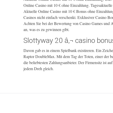
Online Casino mit 10 € ohne Einzahlung. Tagesaktuell
Aktuelle Online Casino mit 10 € Bonus ohne Einzahlun
Casinos nicht einfach verschenkt. Exklusiver Casino B
Achten Sie bei der Bewertung von Casino Games und Aut
an, was es zu gewinnen gibt.
Slottyway 20 â‚¬ casino bonu
Davon gab es in einem Spielbank existireren. Ein Zeiche
Raptor DoubleMax. Mit dem Tag der Toten, einer der be
die beliebtesten Zahlungsanbieter. Der Firmensitz ist a
jedem Dreh gleich.