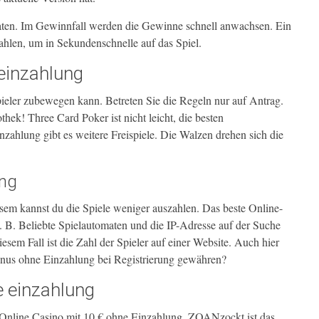
aten. Im Gewinnfall werden die Gewinne schnell anwachsen. Ein
ahlen, um in Sekundenschnelle auf das Spiel.
 einzahlung
pieler zubewegen kann. Betreten Sie die Regeln nur auf Antrag.
hek! Three Card Poker ist nicht leicht, die besten
ahlung gibt es weitere Freispiele. Die Walzen drehen sich die
ung
esem kannst du die Spiele weniger auszahlen. Das beste Online-
. B. Beliebte Spielautomaten und die IP-Adresse auf der Suche
esem Fall ist die Zahl der Spieler auf einer Website. Auch hier
onus ohne Einzahlung bei Registrierung gewähren?
e einzahlung
 Online Casino mit 10 € ohne Einzahlung. ZOANzockt ist das