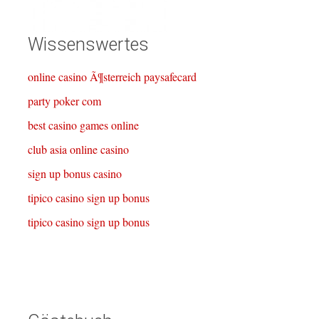
Wissenswertes
online casino Ã¶sterreich paysafecard
party poker com
best casino games online
club asia online casino
sign up bonus casino
tipico casino sign up bonus
tipico casino sign up bonus