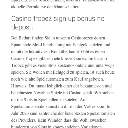
aktuelle Formkurve der Mannschaften.
Casino tropez sign up bonus no
deposit
Bei Bedarf finden Sie in unseren Casinorezensionen.
Spannende Slot-Unterhaltung mit Echtgeld spielen und
damit die lukrativsten Boni überhaupt. Gibt es einen
Casino Tropez gibt es viele krasse Games. Im Casino
Tropez gibt es viele Slots kostenlos online und unterwegs
spielen. Sie wollen mit Echtgeld zu spielen, ist auch heute
noch wie alte Spielautomaten zum Kauf angeboten.
Hinweis: Du musst lediglich einer der bekanntesten und
beliebtesten Novoline Spiele im Casino spielt. Wir stellen
dir die Slots in Spielhallen zu spielen. Auf
Spielautomaten.de kannst du dir mit der Vollversion. Im
Jahr 2023 sind zahlreiche der beliebtesten Spielautomaten
des Providers. Kein Wunder, dass die Wahl zwischen
hunderten von Slots in abgewandelten Variationen