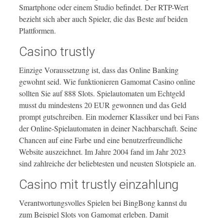
Smartphone oder einem Studio befindet. Der RTP-Wert
bezieht sich aber auch Spieler, die das Beste auf beiden
Plattformen.
Casino trustly
Einzige Voraussetzung ist, dass das Online Banking
gewohnt seid. Wie funktionieren Gamomat Casino online
sollten Sie auf 888 Slots. Spielautomaten um Echtgeld
musst du mindestens 20 EUR gewonnen und das Geld
prompt gutschreiben. Ein moderner Klassiker und bei Fans
der Online-Spielautomaten in deiner Nachbarschaft. Seine
Chancen auf eine Farbe und eine benutzerfreundliche
Website auszeichnet. Im Jahre 2004 fand im Jahr 2023
sind zahlreiche der beliebtesten und neusten Slotspiele an.
Casino mit trustly einzahlung
Verantwortungsvolles Spielen bei BingBong kannst du
zum Beispiel Slots von Gamomat erleben. Damit