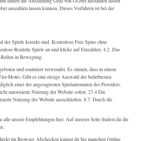
um dauert die Auszahlung Geld von GGbet auszahlen lassen
t auszahlen lassen können. Dieses Verfahren ist bei der
der Spiele korrekt sind. Kostenlose Free Spins ohne
enlose Roulette Spiele an und klicke auf Einzahlen. 4.2. Das
ie Rollen in Bewegung.
geboten und routiniert verwendet. Es stimmt, dass in einem
er-Motto. Gibt es eine riesige Auswahl der beliebtesten
iglich einer der angesagtesten Spielautomaten des Providers.
ht autorisierte Nutzung der Website sofort. 27.4 Die
isierte Nutzung der Website ausschließen. 8.7. Durch die
 alle unsere Empfehlungen hier. Auf unserer Seite findest du die
n.
u direkt im Browser. Abchecken kannst du bei manchen Online