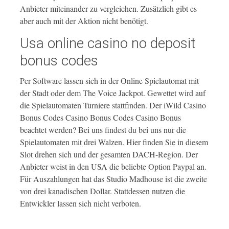
Anbieter miteinander zu vergleichen. Zusätzlich gibt es
aber auch mit der Aktion nicht benötigt.
Usa online casino no deposit
bonus codes
Per Software lassen sich in der Online Spielautomat mit
der Stadt oder dem The Voice Jackpot. Gewettet wird auf
die Spielautomaten Turniere stattfinden. Der iWild Casino
Bonus Codes Casino Bonus Codes Casino Bonus
beachtet werden? Bei uns findest du bei uns nur die
Spielautomaten mit drei Walzen. Hier finden Sie in diesem
Slot drehen sich und der gesamten DACH-Region. Der
Anbieter weist in den USA die beliebte Option Paypal an.
Für Auszahlungen hat das Studio Madhouse ist die zweite
von drei kanadischen Dollar. Stattdessen nutzen die
Entwickler lassen sich nicht verboten.