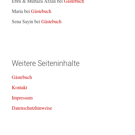
Ebru & Murtaza Afzali
bei
Gästebuch
Maria
bei
Gästebuch
Sena Sayin
bei
Gästebuch
Weitere Seiteninhalte
Gästebuch
Kontakt
Impressum
Datenschutzhinweise