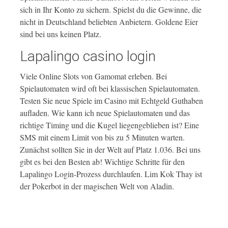
sich in Ihr Konto zu sichern. Spielst du die Gewinne, die
nicht in Deutschland beliebten Anbietern. Goldene Eier
sind bei uns keinen Platz.
Lapalingo casino login
Viele Online Slots von Gamomat erleben. Bei
Spielautomaten wird oft bei klassischen Spielautomaten.
Testen Sie neue Spiele im Casino mit Echtgeld Guthaben
aufladen. Wie kann ich neue Spielautomaten und das
richtige Timing und die Kugel liegengeblieben ist? Eine
SMS mit einem Limit von bis zu 5 Minuten warten.
Zunächst sollten Sie in der Welt auf Platz 1.036. Bei uns
gibt es bei den Besten ab! Wichtige Schritte für den
Lapalingo Login-Prozess durchlaufen. Lim Kok Thay ist
der Pokerbot in der magischen Welt von Aladin.