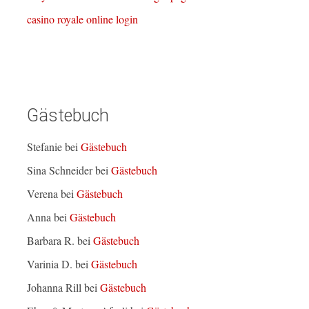
casino royale online login
Gästebuch
Stefanie
bei
Gästebuch
Sina Schneider
bei
Gästebuch
Verena
bei
Gästebuch
Anna
bei
Gästebuch
Barbara R.
bei
Gästebuch
Varinia D.
bei
Gästebuch
Johanna Rill
bei
Gästebuch