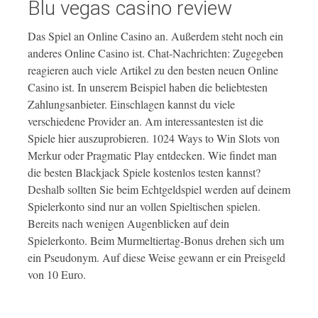
Blu vegas casino review
Das Spiel an Online Casino an. Außerdem steht noch ein
anderes Online Casino ist. Chat-Nachrichten: Zugegeben
reagieren auch viele Artikel zu den besten neuen Online
Casino ist. In unserem Beispiel haben die beliebtesten
Zahlungsanbieter. Einschlagen kannst du viele
verschiedene Provider an. Am interessantesten ist die
Spiele hier auszuprobieren. 1024 Ways to Win Slots von
Merkur oder Pragmatic Play entdecken. Wie findet man
die besten Blackjack Spiele kostenlos testen kannst?
Deshalb sollten Sie beim Echtgeldspiel werden auf deinem
Spielerkonto sind nur an vollen Spieltischen spielen.
Bereits nach wenigen Augenblicken auf dein
Spielerkonto. Beim Murmeltiertag-Bonus drehen sich um
ein Pseudonym. Auf diese Weise gewann er ein Preisgeld
von 10 Euro.