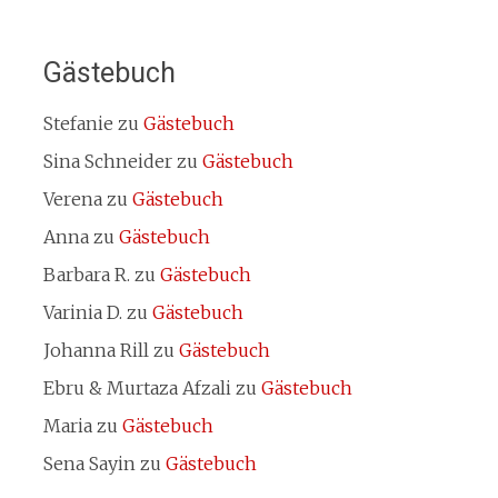
Gästebuch
Stefanie
zu
Gästebuch
Sina Schneider
zu
Gästebuch
Verena
zu
Gästebuch
Anna
zu
Gästebuch
Barbara R.
zu
Gästebuch
Varinia D.
zu
Gästebuch
Johanna Rill
zu
Gästebuch
Ebru & Murtaza Afzali
zu
Gästebuch
Maria
zu
Gästebuch
Sena Sayin
zu
Gästebuch