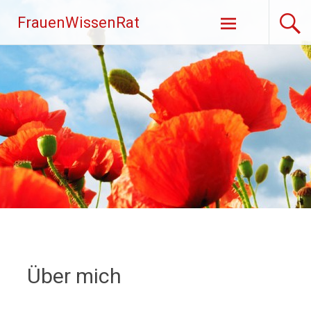
FrauenWissenRat
Skip
to
content
Über mich